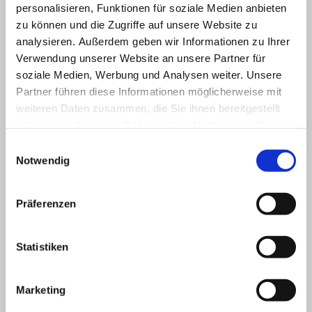
personalisieren, Funktionen für soziale Medien anbieten
zu können und die Zugriffe auf unsere Website zu
analysieren. Außerdem geben wir Informationen zu Ihrer
Name:
*
Verwendung unserer Website an unsere Partner für
soziale Medien, Werbung und Analysen weiter. Unsere
Adresse:
Partner führen diese Informationen möglicherweise mit
weiteren Daten zusammen, die Sie ihnen bereitgestellt
haben oder die sie im Rahmen Ihrer Nutzung der Dienste
E-Mail-Adresse:
*
gesammelt haben.
Einwilligungsauswahl
Notwendig
Telefon:
*
Präferenzen
Ihre Nachricht:
*
Statistiken
Marketing
Captcha (Spam-Schutz-Code): *