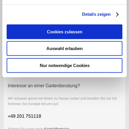
Details zeigen
Bitte geben Sie den Code ein
↺
Cookies zulassen
Hinweis
: Felder, die mit
*
bezeichnet sind, sind Pflichtfelder.
Auswahl erlauben
Nur notwendige Cookies
Interesse an einer Gartenberatung?
Wir schauen gerne bei Ihnen zu Hause vorbei und beraten Sie vor Ort.
Nehmen Sie Kontakt mit uns auf:
+49 201 751118